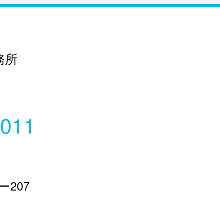
務所
6011
207