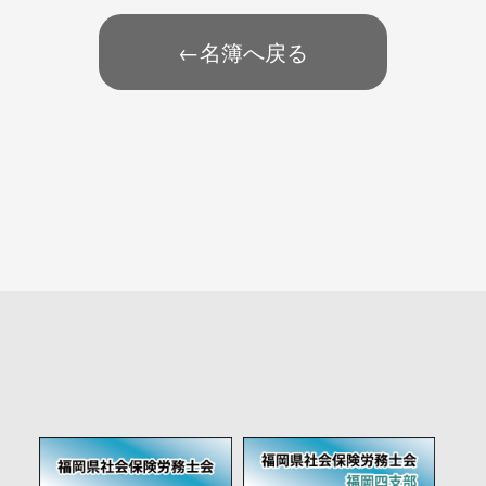
←名簿へ戻る