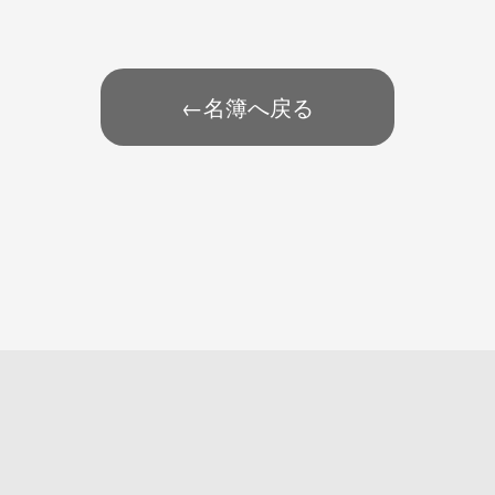
←名簿へ戻る