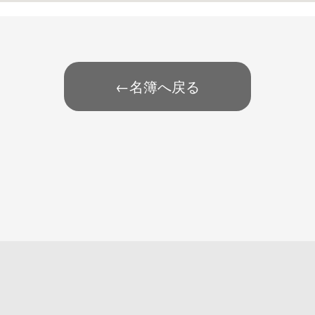
←名簿へ戻る