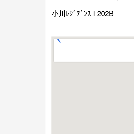
小川ﾚｼﾞﾃﾞﾝｽ I 202B