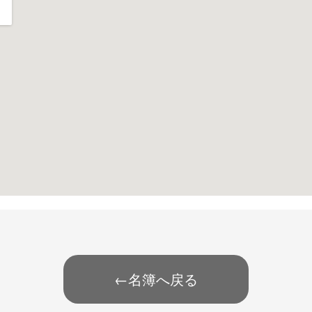
←名簿へ戻る