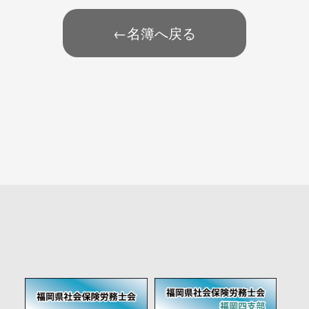
←名簿へ戻る