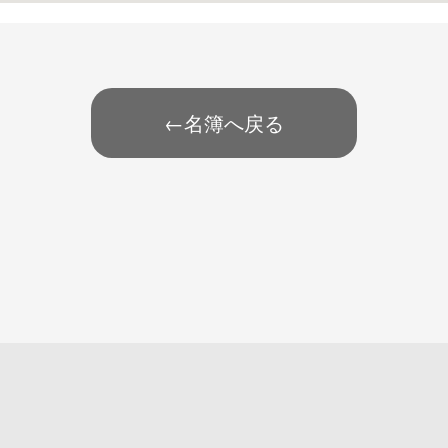
←名簿へ戻る