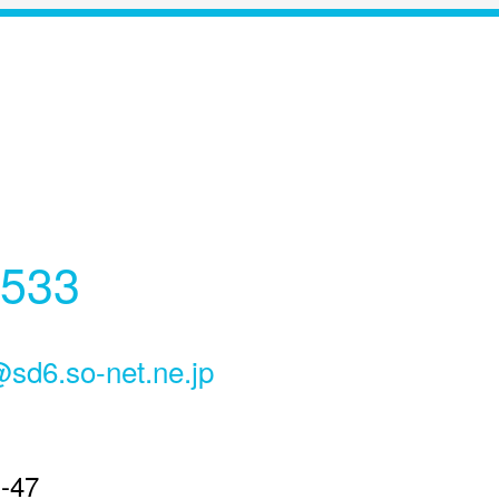
6533
@sd6.so-net.ne.jp
47