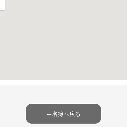
←名簿へ戻る